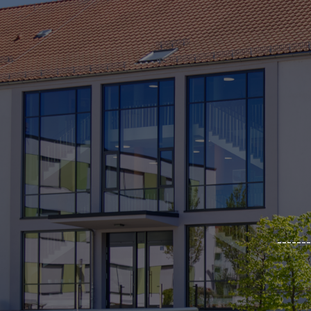
_______