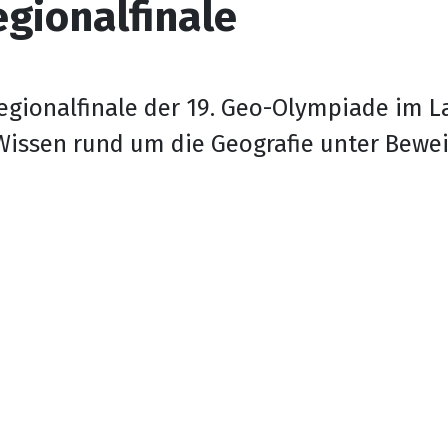
egionalfinale
egionalfinale der 19. Geo-Olympiade im 
issen rund um die Geografie unter Beweis 
Oberschule "Am Merzdorfer Park" Riesa
Merzdorfer Straße 48