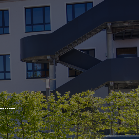
_______